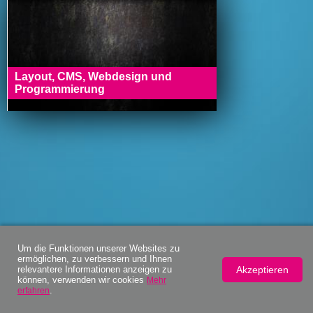
Layout, CMS, Webdesign und
Programmierung
Um die Funktionen unserer Websites zu
ermöglichen, zu verbessern und Ihnen
Akzeptieren
relevantere Informationen anzeigen zu
können, verwenden wir cookies
Mehr
.
erfahren