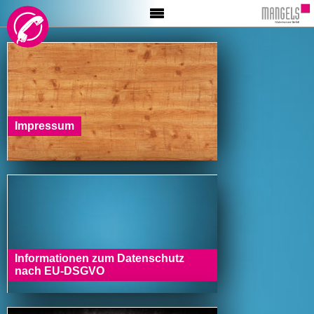
HOME
AKTIONEN
INFO
MALER
BÖDEN
TAPETE
Impressum
GLASER
BESCHRIFTUNG
VIDEO
Informationen zum Datenschutz
nach EU-DSGVO