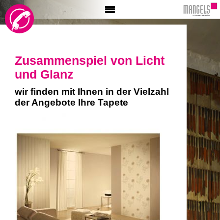
HOME
AKTIONEN
INFO
Zusammenspiel von Licht
MALER
und Glanz
BÖDEN
TAPETE
wir finden mit Ihnen in der Vielzahl
GLASER
der Angebote Ihre Tapete
BESCHRIFTUNG
VIDEO