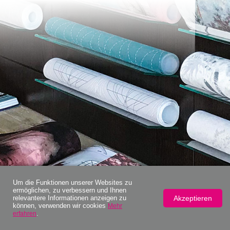
Um die Funktionen unserer Websites zu
ermöglichen, zu verbessern und Ihnen
Akzeptieren
relevantere Informationen anzeigen zu
können, verwenden wir cookies
Mehr
.
erfahren