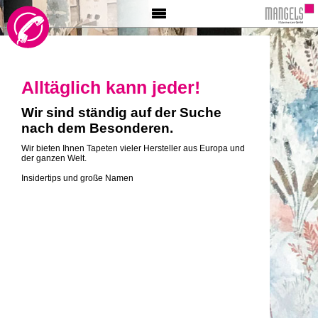
HOME
AKTIONEN
INFO
Alltäglich kann jeder!
MALER
BÖDEN
Wir sind ständig auf der Suche
nach dem Besonderen.
TAPETE
GLASER
Wir bieten Ihnen Tapeten vieler Hersteller aus Europa und
der ganzen Welt.
BESCHRIFTUNG
Insidertips und große Namen
VIDEO