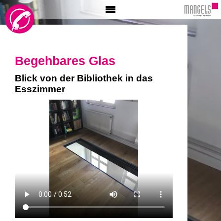
HOME
AKTIONEN
INFO
Begehbares Glas
MALER
BÖDEN
Blick von der Bibliothek in das
Esszimmer
TAPETE
GLASER
BESCHRIFTUNG
VIDEO