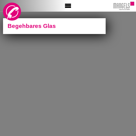
HOME
AKTIONEN
Begehbares Glas
INFO
MALER
BÖDEN
TAPETE
GLASER
BESCHRIFTUNG
VIDEO